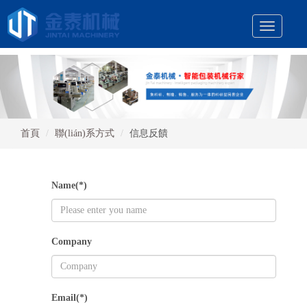
Toggle
navigation
首頁
聯(lián)系方式
信息反饋
Name(*)
Company
Email(*)