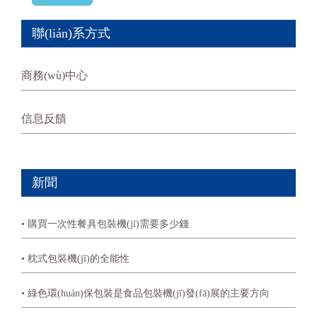
聯(lián)系方式
商務(wù)中心
信息反饋
新聞
• 購買一次性餐具包裝機(jī)需要多少錢
• 枕式包裝機(jī)的全能性
• 綠色環(huán)保包裝是食品包裝機(jī)發(fā)展的主要方向