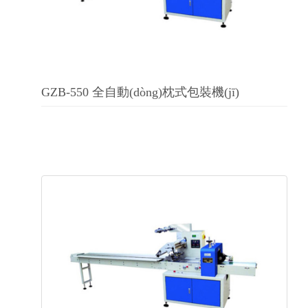
GZB-550 全自動(dòng)枕式包裝機(jī)