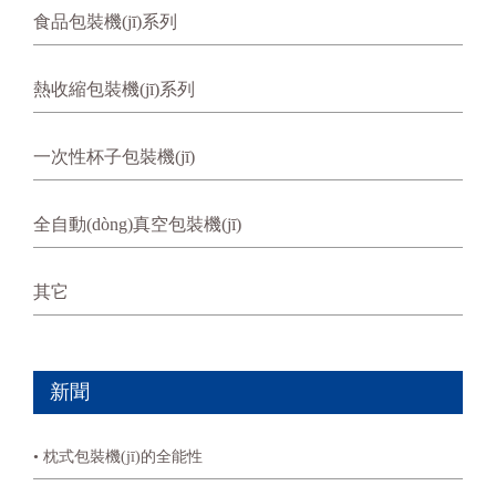
食品包裝機(jī)系列
熱收縮包裝機(jī)系列
一次性杯子包裝機(jī)
全自動(dòng)真空包裝機(jī)
其它
新聞
• 枕式包裝機(jī)的全能性