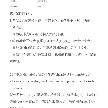
機(jī)器特征：
1.產(chǎn)品替換方便，可適應(yīng)多種不同尺寸的產
(chǎn)品。
2.停機(jī)狀態(tài)熱封切刀始終打開。
3.輸送鏈條不停機(jī)調(diào)整結(jié)構(gòu)。
4.高品質(zhì)變頻器，可隨意調(diào)節(jié)不同尺寸。
5.齒鏈?zhǔn)綗o級(jí)變速器，包裝袋長度尺寸調(diào)整范
圍廣泛
21年包裝機(jī)械設(shè)備生產(chǎn)制造經(jīng)驗(yàn)
21 years of packaging machinery and equipment manufacturing
experience
我公司技術(shù)力量雄厚，檢測設(shè)備先進(jìn)，以精心
專業(yè)的品質(zhì)，真誠的服務(wù)，深受國內(nèi)外用