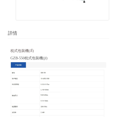
詳情
枕式包裝機(JĪ)
GZB-550枕式包裝機(jī)