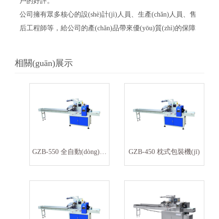
戶的好評。
公司擁有眾多核心的設(shè)計(jì)人員、生產(chǎn)人員、售
后工程師等，給公司的產(chǎn)品帶來優(yōu)質(zhì)的保障
相關(guān)展示
GZB-550 全自動(dòng)枕式包裝機(jī)
GZB-450 枕式包裝機(jī)